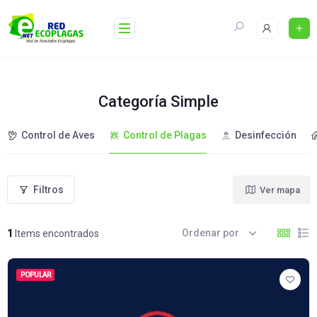
Skip
to
content
Categoría Simple
Control de Aves
Control de Plagas
Desinfección
Filtros
Ver mapa
Ordenar por
1
Items encontrados
POPULAR