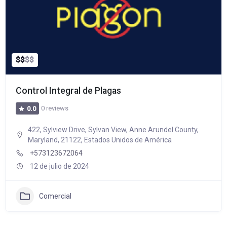
$
$
$
$
Control Integral de Plagas
0 reviews
0.0
422, Sylview Drive, Sylvan View, Anne Arundel County,
Maryland, 21122, Estados Unidos de América
+573123672064
12 de julio de 2024
Comercial