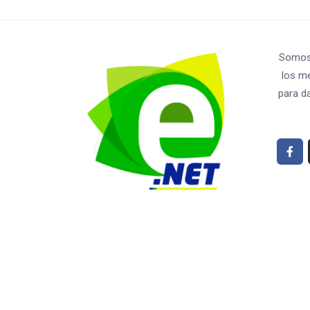
Somos 
los m
para da