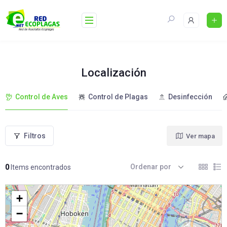
Skip
to
content
Localización
Control de Aves
Control de Plagas
Desinfección
Filtros
Ver mapa
Ordenar por
0
Items encontrados
+
−