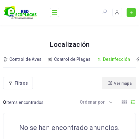
Skip
to
content
Localización
Control de Aves
Control de Plagas
Desinfección
Filtros
Ver mapa
Ordenar por
0
Items encontrados
No se han encontrado anuncios.